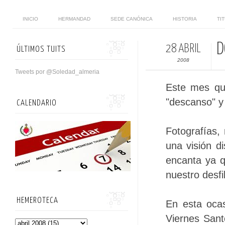
INICIO
HERMANDAD
SEDE CANÓNICA
HISTORIA
TI
D
28 ABRIL
ÚLTIMOS TUITS
2008
Tweets por @Soledad_almeria
Este mes qu
"descanso" y 
CALENDARIO
Fotografías,
una visión d
encanta ya q
nuestro desfi
HEMEROTECA
En esta oca
Viernes San