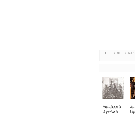
LABELS:
NUESTRA 
Natividad de la
Asun
Virgen María
Virg