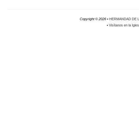
Copyright ©
2026 •
HERMANDAD DE L
•
Visítanos en la Igle