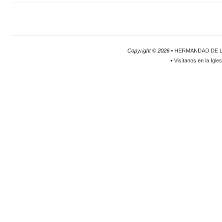
Copyright ©
2026 •
HERMANDAD DE L
•
Visítanos en la Igle