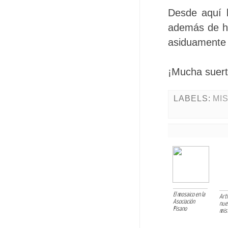
Desde aquí 
además de ha
asiduamente 
¡Mucha suert
LABELS:
MI
El mosaico en la
Artí
Asociación
nue
Pisano
mis